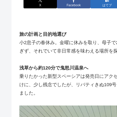
X
Facebook
はてブ
旅の計画と目的地選び
小2息子の春休み。金曜に休みを取り、母子で
ぎず、それでいて非日常感を味わえる場所を
浅草から約120分で
鬼
怒川温泉へ
乗りたかった新型スペーシアは発売日にアク
けに、少し残念でしたが、リバティきぬ109
ました。