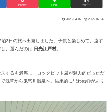
Pocket
LINE
コピー
2025.04.07
2025.07.26
2泊3日の旅へ出発しました。子供と楽しめて、遠す
探し、選んだのは
日光江戸村
。
セスするも満席…。コックピット席が魅力的だっただ
号 で浅草から鬼怒川温泉へ。結果的に思わぬ◎があり