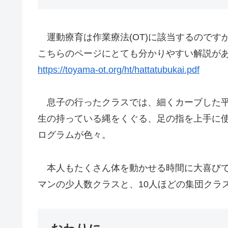
運動療育は作業療法(OT)に該当するのです
こちらのページにとても分かりやすい解説が
https://toyama-ot.org/ht/hattatubukai.pdf
息子の行ったクラスでは、細くカーブした平
生の持っている縄をくぐる、足の指を上手に
ログラムが色々。
本人もたくさん体を動かせる時間に大喜びで
マンの少人数クラスと、10人ほどの集団クラ